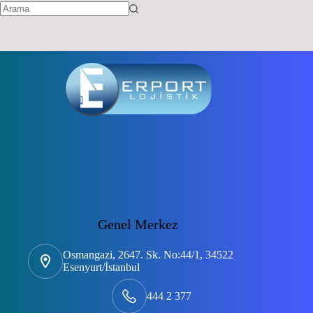
No
results
Genel Merkez
Osmangazi, 2647. Sk. No:44/1, 34522
Esenyurt/İstanbul
444 2 377