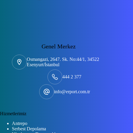
Genel Merkez
Osmangazi, 2647. Sk. No:44/1, 34522
Esenyurt/İstanbul
444 2 377
info@erport.com.tr
Hizmetlerimiz
Antrepo
Serbest Depolama